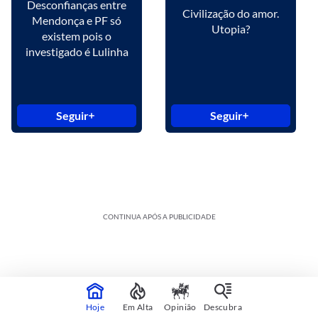
Desconfianças entre
Civilização do amor.
Mendonça e PF só
Utopia?
existem pois o
investigado é Lulinha
Seguir
Seguir
CONTINUA APÓS A PUBLICIDADE
Hoje
Em Alta
Opinião
Descubra