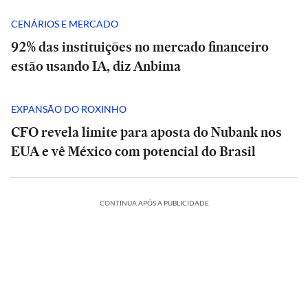
CENÁRIOS E MERCADO
92% das instituições no mercado financeiro
estão usando IA, diz Anbima
EXPANSÃO DO ROXINHO
CFO revela limite para aposta do Nubank nos
EUA e vê México com potencial do Brasil
CONTINUA APÓS A PUBLICIDADE
ESPORTES
ESPORTES
Opinião
ORTES
POLÍTICA
ESPORTES
POLÍTICA
Barcelona,
Barcelona,
ACIONAL
ESPORTES
INTERNACIONAL
ESPORTES
ociação
Nottingham
Lula
Associação
Nottingham
Lula
|
BRASIL
ESPORTES
ECONOMIA
ESPORTES
BRASIL
ESPORTES
ECONOMIA
Forest
Vila
e
Irã
Sul-
Forest
Vila
e
O
Opinião
eana
e
Quatro
Grêmio
Nova
Flávio
The
Barcelona,
emite
Coreana
e
Quatro
Grêmio
Nova
Flávio
The
que
Udinese
morrem
x
x
Bolsonaro
Economist:
Argentina,
lista
de
Udinese
morrem
|
x
x
Bolsonaro
Economist: