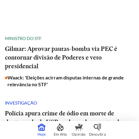
MINISTRO DO STF
Gilmar: Aprovar pautas-bomba via PEC é
contornar divisão de Poderes e veto
presidencial
Waack: 'Eleições acirram disputas internas de grande
relevância no STF'
INVESTIGAÇÃO
Polícia apura crime de ódio em morte de
doutorando da USP e advogado encontrado
morto em estrada de São Paulo
Hoje
Em Alta
Opinião
Descubra