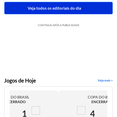
Veja todos os editoriais do dia
CONTINUA APÓS A PUBLICIDADE
Jogos de Hoje
Veja mais >
COPA DO BRASIL
COPA DO BRASI
ENCERRADO
ENCERRADO
2
1
4
0