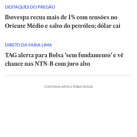
DESTAQUES DO PREGÃO
Ibovespa recua mais de 1% com tensões no
Oriente Médio e salto do petróleo; dólar cai
DIRETO DA FARIA LIMA
TAG alerta para Bolsa 'sem fundamento' e vê
chance nas NTN-B com juro alto
CONTINUA APÓS A PUBLICIDADE
CIÊNCIA
O
suspiro
ES
BRASIL
ECONOMIA
ESPORTES
BRASIL
ECONOMIA
final
ESPORTES
ESPORTES
Rio
Meta
do
Vitória
Rio
Meta
cancela
é
Veja
Universo:
goleia
cancela
é
Veja
ERNACIONAL
INTERNACIONAL
o-
aulas
condenada
os
como
Athletico-
aulas
condenada
os
a
na
MRV:
a
memes
a
PR
Casa
na
MRV:
a
memes
ESPORTES
ESPORTES
nca
rede
Resia
pagar
da
Física
em
Branca
rede
Resia
pagar
da
ESPORTES
ESPORTES
México
municipal
vende
US$
eliminação
prevê
virada
usa
México
municipal
vende
US$
eliminação
erência
presta
nesta
Diniz
ativos
567
do
o
que
referência
presta
nesta
Diniz
ativos
567
do