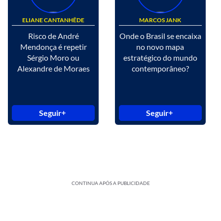
ELIANE CANTANHÊDE
MARCOS JANK
Risco de André
Onde o Brasil se encaixa
Mendonça é repetir
no novo mapa
Sérgio Moro ou
estratégico do mundo
Alexandre de Moraes
contemporâneo?
Seguir
Seguir
CONTINUA APÓS A PUBLICIDADE