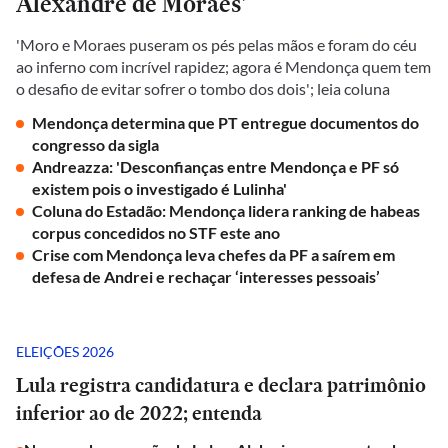
Alexandre de Moraes'
'Moro e Moraes puseram os pés pelas mãos e foram do céu
ao inferno com incrível rapidez; agora é Mendonça quem tem
o desafio de evitar sofrer o tombo dos dois'; leia coluna
Mendonça determina que PT entregue documentos do
congresso da sigla
Andreazza: 'Desconfianças entre Mendonça e PF só
existem pois o investigado é Lulinha'
Coluna do Estadão: Mendonça lidera ranking de habeas
corpus concedidos no STF este ano
Crise com Mendonça leva chefes da PF a saírem em
defesa de Andrei e rechaçar ‘interesses pessoais’
ELEIÇÕES 2026
Lula registra candidatura e declara patrimônio
inferior ao de 2022; entenda