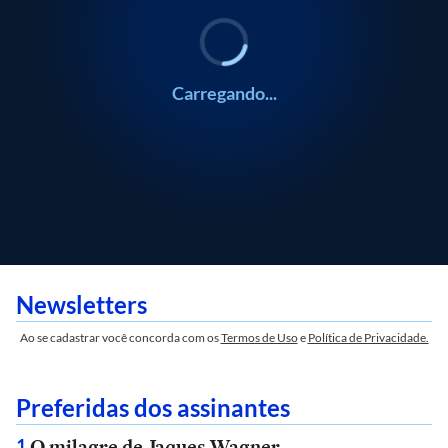
Carregando...
Newsletters
Ao se cadastrar você concorda com os
Termos de Uso
e
Política de Privacidade.
Preferidas dos assinantes
O milagre de Jaques Wagner
1
.