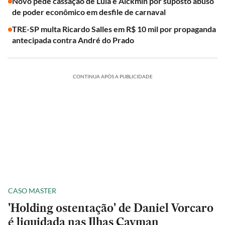
Novo pede cassação de Lula e Alckmin por suposto abuso
de poder econômico em desfile de carnaval
TRE-SP multa Ricardo Salles em R$ 10 mil por propaganda
antecipada contra André do Prado
CONTINUA APÓS A PUBLICIDADE
CASO MASTER
'Holding ostentação' de Daniel Vorcaro
é liquidada nas Ilhas Cayman