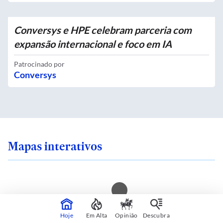
Conversys e HPE celebram parceria com
expansão internacional e foco em IA
Patrocinado por
Conversys
Mapas interativos
 sente seguro onde
Você mora em uma i
Hoje
Em Alta
Opinião
Descubra
 SP? Veja quais são
calor? Consulte sua 