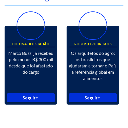
COLUNA DO ESTADÃO
ROBERTO RODRIGUES
Marco Buzzi já recebeu
Os arquitetos do agro:
pelo menos R$ 300 mil
os brasileiros que
desde que foi afastado
ajudaram a tornar o País
do cargo
a referência global em
alimentos
Seguir
Seguir