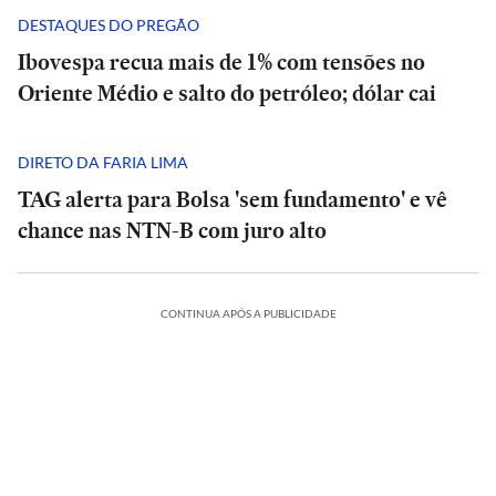
DESTAQUES DO PREGÃO
Ibovespa recua mais de 1% com tensões no
Oriente Médio e salto do petróleo; dólar cai
DIRETO DA FARIA LIMA
TAG alerta para Bolsa 'sem fundamento' e vê
chance nas NTN-B com juro alto
ESPORTES
CONTINUA APÓS A PUBLICIDADE
A
CIÊNCIA
O
Diniz
suspiro
se
ORTES
ECONOMIA
ESPORTES
ECONOMIA
final
ESPORTES
ESPORTES
diz
ria
Meta
do
Vitória
Meta
‘ansioso’
o:
ia
é
Veja
Universo:
goleia
Diniz
é
INTERNACIONAL
INTERNACIONAL
letico-
condenada
os
como
Athletico-
se
condenada
para
Casa
MRV:
a
memes
a
PR
Casa
diz
MRV:
a
contar
ESPORTES
ESPORTES
Branca
Resia
pagar
da
Física
em
Branca
‘ansioso’
Resia
pagar
ESPORTES
ESPORTES
com
ada
usa
México
vende
US$
eliminação
prevê
virada
usa
México
para
vende
US$
Memphis
referência
presta
Diniz
ativos
567
do
o
que
referência
presta
contar
Diniz
ativos
567