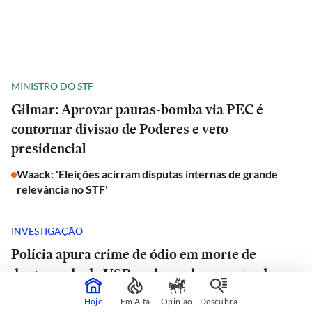
MINISTRO DO STF
Gilmar: Aprovar pautas-bomba via PEC é
contornar divisão de Poderes e veto
presidencial
Waack: 'Eleições acirram disputas internas de grande
relevância no STF'
INVESTIGAÇÃO
Polícia apura crime de ódio em morte de
doutorando da USP e advogado encontrado
morto em estrada de São Paulo
Hoje
Em Alta
Opinião
Descubra