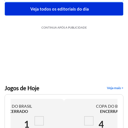
Veja todos os editoriais do dia
CONTINUA APÓS A PUBLICIDADE
Jogos de Hoje
Veja mais >
COPA DO BRASIL
COPA DO BRASI
ENCERRADO
ENCERRADO
2
1
4
0