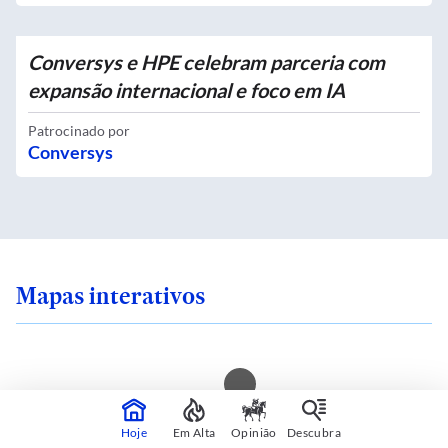
Conversys e HPE celebram parceria com
expansão internacional e foco em IA
Patrocinado por
Conversys
Mapas interativos
 sente seguro onde
Você mora em uma i
Hoje
Em Alta
Opinião
Descubra
 SP? Veja quais são
calor? Consulte sua 