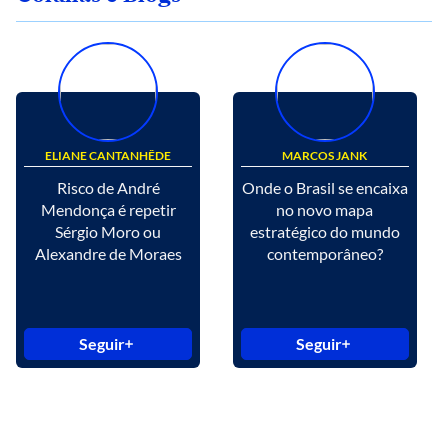
ELIANE CANTANHÊDE
MARCOS JANK
Risco de André
Onde o Brasil se encaixa
Mendonça é repetir
no novo mapa
Sérgio Moro ou
estratégico do mundo
Alexandre de Moraes
contemporâneo?
Seguir
Seguir