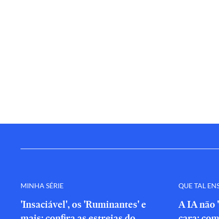
MINHA SÉRIE
QUE TAL EN
'Insaciável', os 'Ruminantes' e
A IA não 
mais: confira as estreias do
cara: com