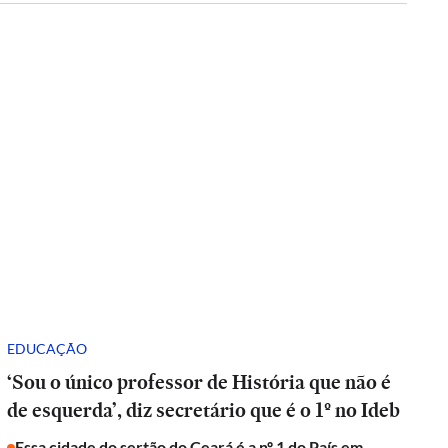
EDUCAÇÃO
‘Sou o único professor de História que não é
de esquerda’, diz secretário que é o 1º no Ideb
Essa cidade do sertão do Ceará é a nº 1 do País em