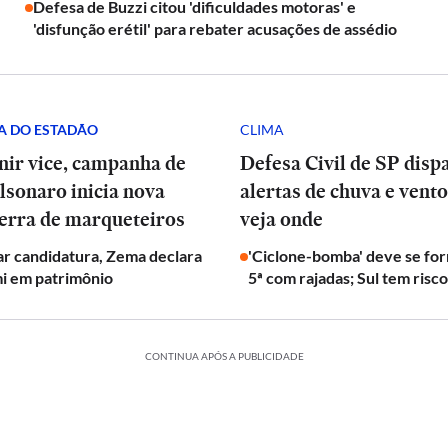
Defesa de Buzzi citou 'dificuldades motoras' e
'disfunção erétil' para rebater acusações de assédio
A DO ESTADÃO
CLIMA
nir vice, campanha de
Defesa Civil de SP disp
lsonaro inicia nova
alertas de chuva e vento
uerra de marqueteiros
veja onde
ar candidatura, Zema declara
'Ciclone-bomba' deve se fo
mi em patrimônio
5ª com rajadas; Sul tem risc
CONTINUA APÓS A PUBLICIDADE