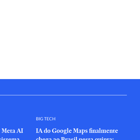
BIG TECH
? Meta AI
IA do Google Maps finalmente
sistema
chega ao Brasil nesta quinta;