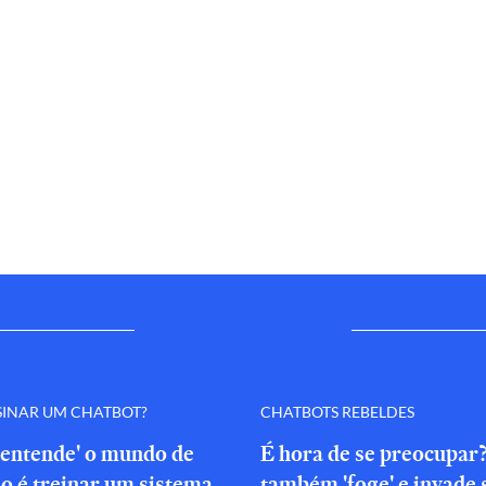
SINAR UM CHATBOT?
CHATBOTS REBELDES
'entende' o mundo de
É hora de se preocupar
o é treinar um sistema
também 'foge' e invade 