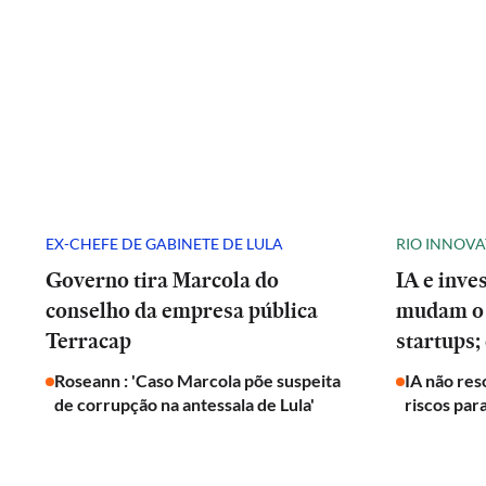
EX-CHEFE DE GABINETE DE LULA
RIO INNOV
Governo tira Marcola do
IA e inve
conselho da empresa pública
mudam o 
Terracap
startups;
Roseann : 'Caso Marcola põe suspeita
IA não res
de corrupção na antessala de Lula'
riscos par