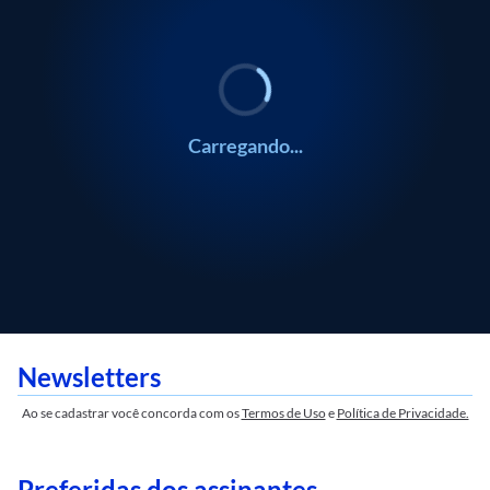
POLÍTICA
POLÍTICA
POLÍTICA
POLÍTICA
EDUCAÇÃO
EDUCAÇÃO
Coluna do Estadão
Blog do Fausto Macedo
Coluna do Estadão
Blog do Fausto Macedo
Blog da Tissen
Blog da Tissen
Carregando...
Newsletters
Ao se cadastrar você concorda com os
Termos de Uso
e
Política de Privacidade.
Preferidas dos assinantes