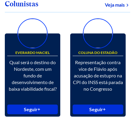
Colunistas
Veja mais
EVERARDO MACIEL
COLUNA DO ESTADÃO
Qual será o destino do
Representação contra
Nordeste, com um
vice de Flávio após
fundo de
acusação de estupro na
desenvolvimento de
CPI do INSS está parada
baixa viabilidade fiscal?
no Congresso
Seguir
Seguir