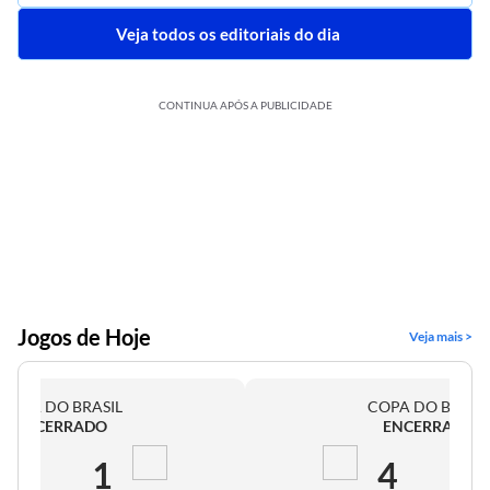
Veja todos os editoriais do dia
CONTINUA APÓS A PUBLICIDADE
Jogos de Hoje
Veja mais >
COPA DO BRASIL
COPA DO BRASI
ENCERRADO
ENCERRADO
2
1
4
0