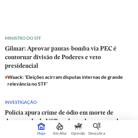
MINISTRO DO STF
Gilmar: Aprovar pautas-bomba via PEC é
contornar divisão de Poderes e veto
presidencial
Waack: 'Eleições acirram disputas internas de grande
relevância no STF'
INVESTIGAÇÃO
Polícia apura crime de ódio em morte de
doutorando da USP e advogado encontrado
morto em estrada de São Paulo
Hoje
Em Alta
Opinião
Descubra