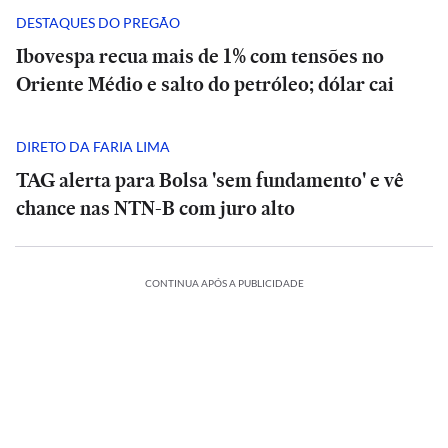
DESTAQUES DO PREGÃO
Ibovespa recua mais de 1% com tensões no
Oriente Médio e salto do petróleo; dólar cai
DIRETO DA FARIA LIMA
TAG alerta para Bolsa 'sem fundamento' e vê
chance nas NTN-B com juro alto
ESPORTES
CONTINUA APÓS A PUBLICIDADE
A
CIÊNCIA
O
Diniz
suspiro
se
ORTES
ECONOMIA
ESPORTES
ECONOMIA
final
ESPORTES
ESPORTES
diz
ria
Meta
do
Vitória
Meta
‘ansioso’
o:
ia
é
Veja
Universo:
goleia
Diniz
é
INTERNACIONAL
INTERNACIONAL
letico-
condenada
os
como
Athletico-
se
condenada
para
Casa
MRV:
a
memes
a
PR
Casa
diz
MRV:
a
contar
ESPORTES
ESPORTES
Branca
Resia
pagar
da
Física
em
Branca
‘ansioso’
Resia
pagar
ESPORTES
ESPORTES
com
ada
usa
México
vende
US$
eliminação
prevê
virada
usa
México
para
vende
US$
Memphis
referência
presta
Diniz
ativos
567
do
o
que
referência
presta
contar
Diniz
ativos
567