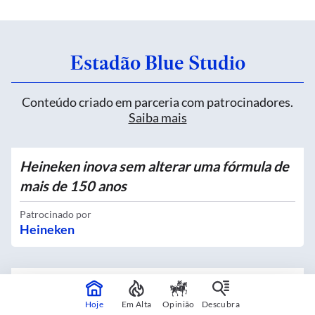
Estadão Blue Studio
Conteúdo criado em parceria com patrocinadores.
Saiba mais
Heineken inova sem alterar uma fórmula de
mais de 150 anos
Patrocinado por
Heineken
Quatro novos Bosques Urbanos recebem
mais de 4 mil mudas no Centro
Hoje
Em Alta
Opinião
Descubra