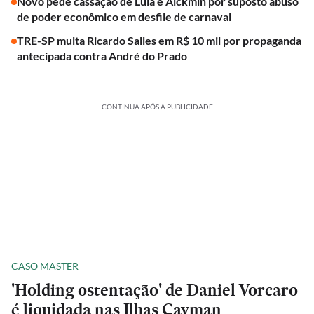
Novo pede cassação de Lula e Alckmin por suposto abuso
de poder econômico em desfile de carnaval
TRE-SP multa Ricardo Salles em R$ 10 mil por propaganda
antecipada contra André do Prado
CONTINUA APÓS A PUBLICIDADE
CASO MASTER
'Holding ostentação' de Daniel Vorcaro
é liquidada nas Ilhas Cayman