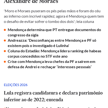
Alexandre de Moraes'
'Moro e Moraes puseram os pés pelas mãos e foram do céu
ao inferno com incrível rapidez; agora é Mendonça quem tem
o desafio de evitar sofrer o tombo dos dois'; leia coluna
Mendonça determina que PT entregue documentos do
congresso da sigla
Andreazza: 'Desconfianças entre Mendonça e PF só
existem pois o investigado é Lulinha'
Coluna do Estadão: Mendonça lidera ranking de habeas
corpus concedidos no STF este ano
Crise com Mendonça leva chefes da PF a saírem em
defesa de Andrei e rechaçar ‘interesses pessoais’
ELEIÇÕES 2026
Lula registra candidatura e declara patrimônio
inferior ao de 2022; entenda