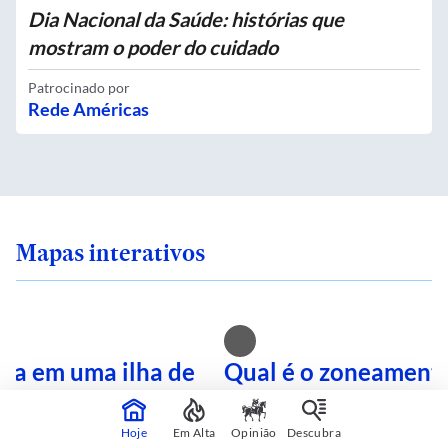
Dia Nacional da Saúde: histórias que
mostram o poder do cuidado
Patrocinado por
Rede Américas
Mapas interativos
ra em uma ilha de
Qual é o zoneamento
onsulte sua rua no
rua após tantas eme
terativo
Busque no mapa inte
Hoje
Em Alta
Opinião
Descubra