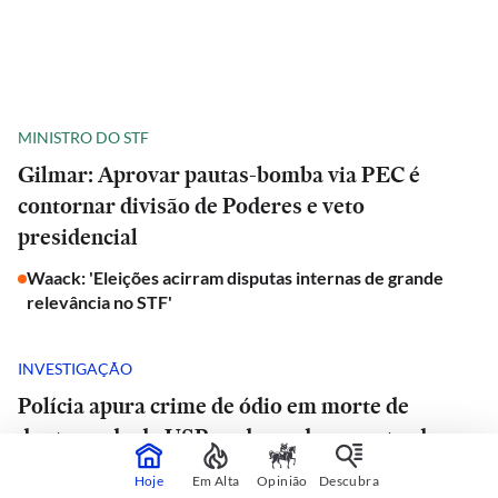
MINISTRO DO STF
Gilmar: Aprovar pautas-bomba via PEC é
contornar divisão de Poderes e veto
presidencial
Waack: 'Eleições acirram disputas internas de grande
relevância no STF'
INVESTIGAÇÃO
Polícia apura crime de ódio em morte de
doutorando da USP e advogado encontrado
morto em estrada de São Paulo
Hoje
Em Alta
Opinião
Descubra