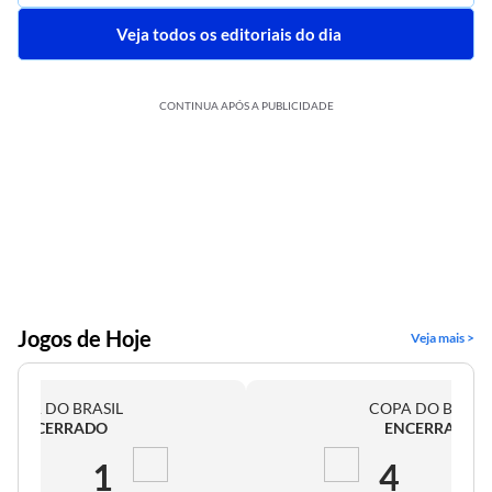
Veja todos os editoriais do dia
CONTINUA APÓS A PUBLICIDADE
Jogos de Hoje
Veja mais >
COPA DO BRASIL
COPA DO BRASI
ENCERRADO
ENCERRADO
2
1
4
0