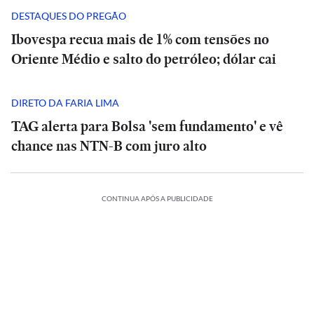
DESTAQUES DO PREGÃO
Ibovespa recua mais de 1% com tensões no
Oriente Médio e salto do petróleo; dólar cai
DIRETO DA FARIA LIMA
TAG alerta para Bolsa 'sem fundamento' e vê
chance nas NTN-B com juro alto
CONTINUA APÓS A PUBLICIDADE
CIÊNCIA
O
suspiro
ES
BRASIL
ECONOMIA
ESPORTES
BRASIL
ECONOMIA
final
ESPORTES
ESPORTES
Rio
Meta
do
Vitória
Rio
Meta
cancela
é
Veja
Universo:
goleia
cancela
é
Veja
ERNACIONAL
INTERNACIONAL
o-
aulas
condenada
os
como
Athletico-
aulas
condenada
os
a
na
MRV:
a
memes
a
PR
Casa
na
MRV:
a
memes
ESPORTES
ESPORTES
nca
rede
Resia
pagar
da
Física
em
Branca
rede
Resia
pagar
da
ESPORTES
ESPORTES
México
municipal
vende
US$
eliminação
prevê
virada
usa
México
municipal
vende
US$
eliminação
erência
presta
nesta
Diniz
ativos
567
do
o
que
referência
presta
nesta
Diniz
ativos
567
do