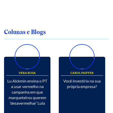
Colunas e Blogs
VERA ROSA
CAROL PAIFFER
Lu Alckmin ensina o PT
Você investiria na sua
a usar vermelho na
própria empresa?
campanha em que
marqueteiros querem
‘desavermelhar’ Lula