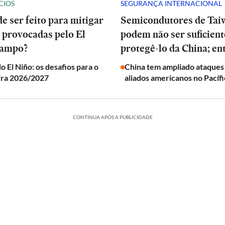
CIOS
SEGURANÇA INTERNACIONAL
e ser feito para mitigar
Semicondutores de Tai
 provocadas pelo El
podem não ser suficient
campo?
protegê-lo da China; en
o El Niño: os desafios para o
China tem ampliado ataques
fra 2026/2027
aliados americanos no Pacíf
CONTINUA APÓS A PUBLICIDADE