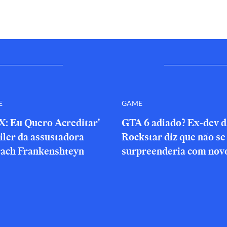
E
GAME
X: Eu Quero Acreditar'
GTA 6 adiado? Ex-dev d
iler da assustadora
Rockstar diz que não se
rach Frankenshteyn
surpreenderia com novo