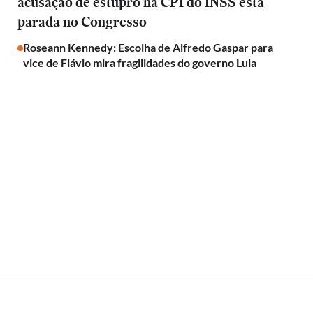
acusação de estupro na CPI do INSS está
parada no Congresso
Roseann Kennedy: Escolha de Alfredo Gaspar para
vice de Flávio mira fragilidades do governo Lula