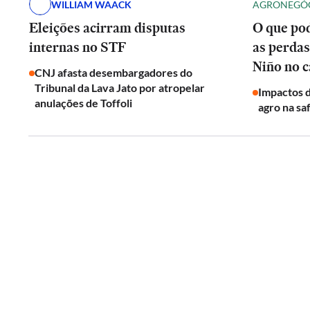
WILLIAM WAACK
AGRONEGÓ
Eleições acirram disputas
O que pod
internas no STF
as perdas
Niño no 
CNJ afasta desembargadores do
Tribunal da Lava Jato por atropelar
Impactos d
anulações de Toffoli
agro na sa