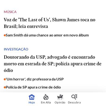
MÚSICA
Voz de 'The Last of Us', Shawn James toca no
Brasil; leia entrevista
Sam Smith dá uma chance ao amor em novo álbum
INVESTIGAÇÃO
Doutorando da USP, advogado é encontrado
morto em estrada de SP; polícia apura crime de
ódio
'Um horror', diz professora da USP
Polícia de SP apura crime de ódio
JORNAL DO CARRO
Hoje
Em Alta
Opinião
Descubra