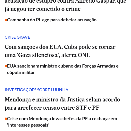
acusação de estupro contra Alfredo Gaspar, que
já negou ter cometido o crime
Campanha do PL age para debelar acusação
CRISE GRAVE
Com sanções dos EUA, Cuba pode se tornar
uma 'Gaza silenciosa', alerta ONU
EUA sancionam ministro cubano das Forças Armadas e
cúpula militar
INVESTIGAÇÕES SOBRE LULINHA
Mendonça e ministro da Justiça selam acordo
para arrefecer tensão entre STF e PF
Crise com Mendonça leva chefes da PF a rechaçarem
'interesses pessoais'