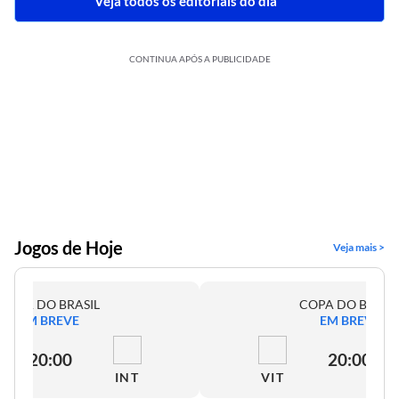
Veja todos os editoriais do dia
CONTINUA APÓS A PUBLICIDADE
Jogos de Hoje
Veja mais >
COPA DO BRASIL
COPA DO BRASI
EM BREVE
EM BREVE
20:00
20:00
INT
VIT