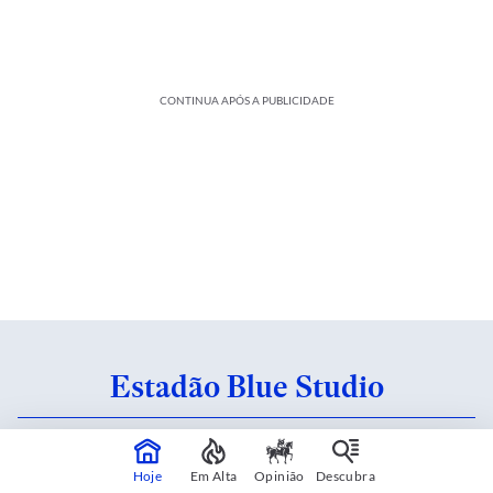
CONTINUA APÓS A PUBLICIDADE
Estadão Blue Studio
Conteúdo criado em parceria com patrocinadores.
Saiba mais
Hoje
Em Alta
Opinião
Descubra