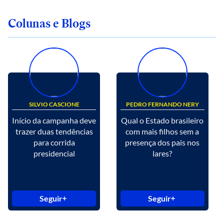
Colunas e Blogs
SILVIO CASCIONE
PEDRO FERNANDO NERY
Início da campanha deve
Qual o Estado brasileiro
trazer duas tendências
com mais filhos sem a
para corrida
presença dos pais nos
presidencial
lares?
Seguir
Seguir