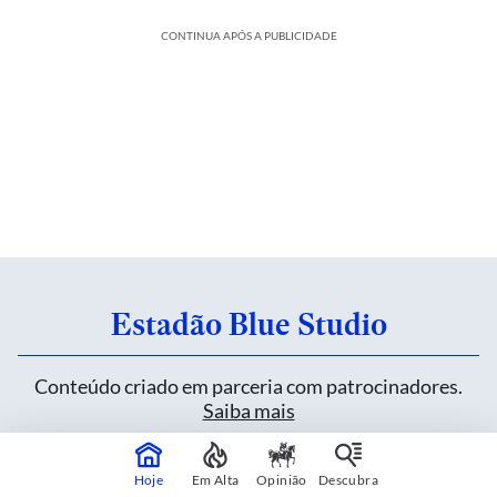
CONTINUA APÓS A PUBLICIDADE
Estadão Blue Studio
Conteúdo criado em parceria com patrocinadores.
Saiba mais
Hoje
Em Alta
Opinião
Descubra
Heineken inova sem alterar uma fórmula de