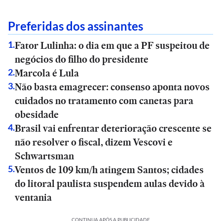
Preferidas dos assinantes
Fator Lulinha: o dia em que a PF suspeitou de
1
.
negócios do filho do presidente
Marcola é Lula
2
.
Não basta emagrecer: consenso aponta novos
3
.
cuidados no tratamento com canetas para
obesidade
Brasil vai enfrentar deterioração crescente se
4
.
não resolver o fiscal, dizem Vescovi e
Schwartsman
Ventos de 109 km/h atingem Santos; cidades
5
.
do litoral paulista suspendem aulas devido à
ventania
CONTINUA APÓS A PUBLICIDADE