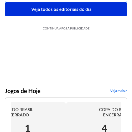
Veja todos os editoriais do dia
CONTINUA APÓS A PUBLICIDADE
Jogos de Hoje
Veja mais >
COPA DO BRASIL
COPA DO BRASI
ENCERRADO
ENCERRADO
2
1
4
0