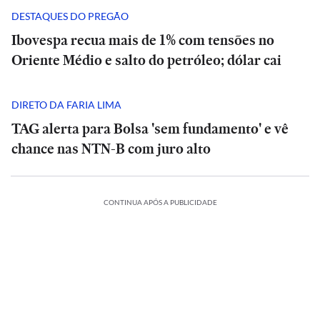
DESTAQUES DO PREGÃO
Ibovespa recua mais de 1% com tensões no
Oriente Médio e salto do petróleo; dólar cai
DIRETO DA FARIA LIMA
TAG alerta para Bolsa 'sem fundamento' e vê
chance nas NTN-B com juro alto
CONTINUA APÓS A PUBLICIDADE
NCIA
CIÊNCIA
O
piro
suspiro
ESPORTES
ECONOMIA
ESPORTES
INTERNACIONAL
l
final
ES
ESPORTES
ESPORTES
ESPORTES
Vitória
Meta
do
Vitória
Ataque
verso:
goleia
Diniz
é
Veja
Universo:
goleia
Diniz
INTERNACIONAL
INTERNACIONAL
mo
Athletico-
se
condenada
os
como
Athletico-
se
a
INTERNACIONAL
PR
Casa
diz
MRV:
a
memes
a
PR
Casa
diz
MRV:
tiros
ca
em
Branca
‘ansioso’
Resia
pagar
da
Física
em
Branca
Ataque
‘ansioso’
Resia
ESPORTES
ESPORTES
em
ção
vê
virada
usa
para
vende
US$
eliminação
prevê
virada
usa
a
para
vende
escola
que
referência
contar
Diniz
ativos
567
do
o
que
referência
tiros
contar
Diniz
ativos