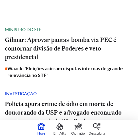
MINISTRO DO STF
Gilmar: Aprovar pautas-bomba via PEC é
contornar divisão de Poderes e veto
presidencial
Waack: 'Eleições acirram disputas internas de grande
relevância no STF'
INVESTIGAÇÃO
Polícia apura crime de ódio em morte de
doutorando da USP e advogado encontrado
morto em estrada de São Paulo
Quem era o advogado achado morto
Hoje
Em Alta
Opinião
Descubra