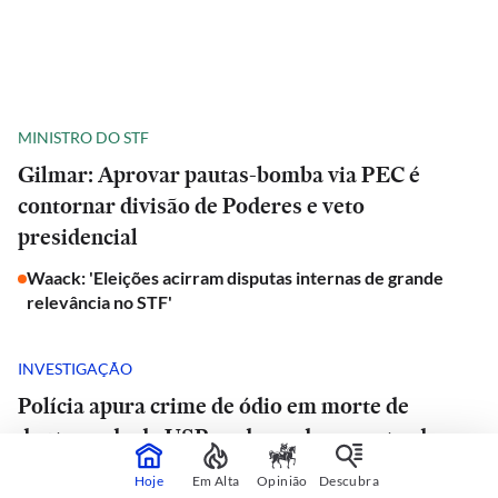
MINISTRO DO STF
Gilmar: Aprovar pautas-bomba via PEC é
contornar divisão de Poderes e veto
presidencial
Waack: 'Eleições acirram disputas internas de grande
relevância no STF'
INVESTIGAÇÃO
Polícia apura crime de ódio em morte de
doutorando da USP e advogado encontrado
morto em estrada de São Paulo
Hoje
Em Alta
Opinião
Descubra