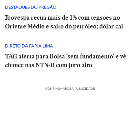
DESTAQUES DO PREGÃO
Ibovespa recua mais de 1% com tensões no
Oriente Médio e salto do petróleo; dólar cai
DIRETO DA FARIA LIMA
TAG alerta para Bolsa 'sem fundamento' e vê
chance nas NTN-B com juro alto
CONTINUA APÓS A PUBLICIDADE
NCIA
CIÊNCIA
O
piro
suspiro
ESPORTES
ECONOMIA
ESPORTES
INTERNACIONAL
l
final
ES
ESPORTES
ESPORTES
ESPORTES
Vitória
Meta
do
Vitória
Ataque
verso:
goleia
Diniz
é
Veja
Universo:
goleia
Diniz
INTERNACIONAL
INTERNACIONAL
mo
Athletico-
se
condenada
os
como
Athletico-
se
a
INTERNACIONAL
PR
Casa
diz
MRV:
a
memes
a
PR
Casa
diz
MRV:
tiros
ca
em
Branca
‘ansioso’
Resia
pagar
da
Física
em
Branca
Ataque
‘ansioso’
Resia
ESPORTES
ESPORTES
em
ção
vê
virada
usa
para
vende
US$
eliminação
prevê
virada
usa
a
para
vende
escola
que
referência
contar
Diniz
ativos
567
do
o
que
referência
tiros
contar
Diniz
ativos