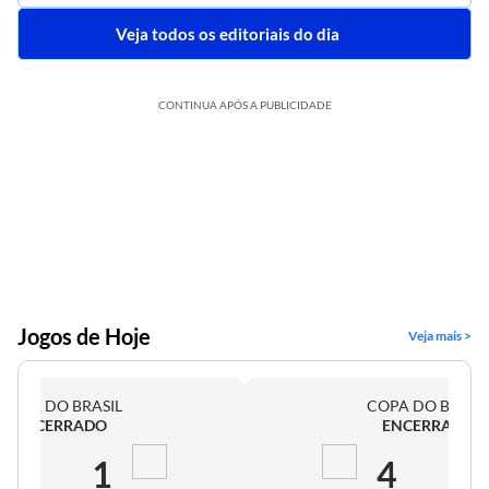
Veja todos os editoriais do dia
CONTINUA APÓS A PUBLICIDADE
Jogos de Hoje
Veja mais >
COPA DO BRASIL
COPA DO BRASI
ENCERRADO
ENCERRADO
2
1
4
0