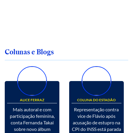
Colunas e Blogs
ALICE FERRAZ
COLUNA DO ESTADÃO
Mais autoral e com
Representação contra
participação feminina,
vice de Flávio após
conta Fernanda Takai
acusação de estupro na
sobre novo álbum
CPI do INSS está parada