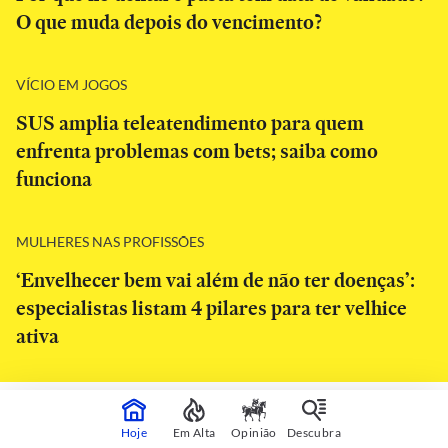
O que muda depois do vencimento?
VÍCIO EM JOGOS
SUS amplia teleatendimento para quem
enfrenta problemas com bets; saiba como
funciona
MULHERES NAS PROFISSÕES
‘Envelhecer bem vai além de não ter doenças’:
especialistas listam 4 pilares para ter velhice
ativa
CONTINUA APÓS A PUBLICIDADE
Hoje
Em Alta
Opinião
Descubra