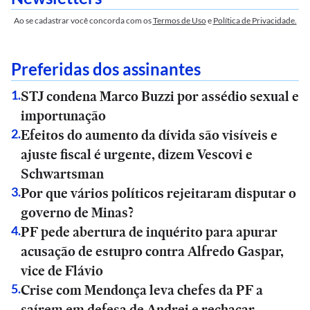
Ao se cadastrar você concorda com os
Termos de Uso
e
Política de Privacidade.
Preferidas dos assinantes
STJ condena Marco Buzzi por assédio sexual e
1
.
importunação
Efeitos do aumento da dívida são visíveis e
2
.
ajuste fiscal é urgente, dizem Vescovi e
Schwartsman
Por que vários políticos rejeitaram disputar o
3
.
governo de Minas?
PF pede abertura de inquérito para apurar
4
.
acusação de estupro contra Alfredo Gaspar,
vice de Flávio
Crise com Mendonça leva chefes da PF a
5
.
saírem em defesa de Andrei e rechaçar