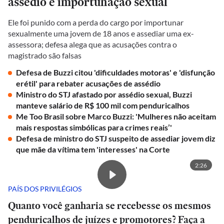
assédio e importunação sexual
Ele foi punido com a perda do cargo por importunar
sexualmente uma jovem de 18 anos e assediar uma ex-
assessora; defesa alega que as acusações contra o
magistrado são falsas
Defesa de Buzzi citou 'dificuldades motoras' e 'disfunção
erétil' para rebater acusações de assédio
Ministro do STJ afastado por assédio sexual, Buzzi
manteve salário de R$ 100 mil com penduricalhos
Me Too Brasil sobre Marco Buzzi: 'Mulheres não aceitam
mais respostas simbólicas para crimes reais’'
Defesa de ministro do STJ suspeito de assediar jovem diz
que mãe da vítima tem 'interesses' na Corte
2:26
PAÍS DOS PRIVILÉGIOS
Quanto você ganharia se recebesse os mesmos
penduricalhos de juízes e promotores? Faça a