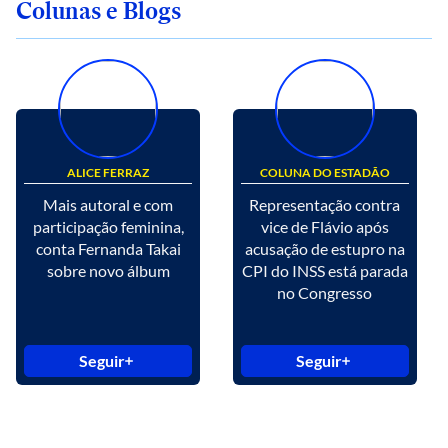
Colunas e Blogs
ALICE FERRAZ
COLUNA DO ESTADÃO
Mais autoral e com
Representação contra
participação feminina,
vice de Flávio após
conta Fernanda Takai
acusação de estupro na
sobre novo álbum
CPI do INSS está parada
no Congresso
Seguir
Seguir