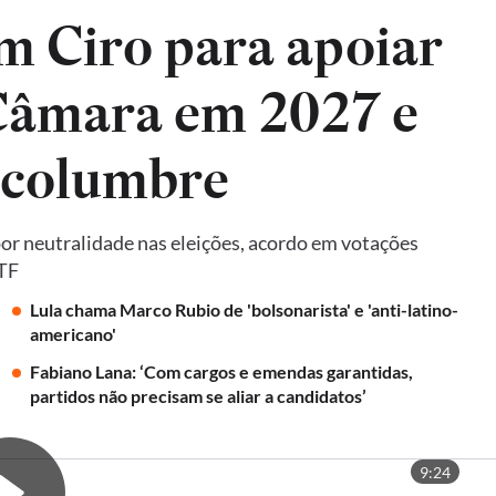
m Ciro para apoiar
 Câmara em 2027 e
lcolumbre
por neutralidade nas eleições, acordo em votações
STF
Lula chama Marco Rubio de 'bolsonarista' e 'anti-latino-
americano'
Fabiano Lana: ‘Com cargos e emendas garantidas,
partidos não precisam se aliar a candidatos’
9:24