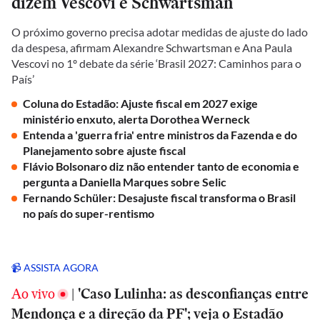
dizem Vescovi e Schwartsman
O próximo governo precisa adotar medidas de ajuste do lado
da despesa, afirmam Alexandre Schwartsman e Ana Paula
Vescovi no 1º debate da série ‘Brasil 2027: Caminhos para o
País’
Coluna do Estadão: Ajuste fiscal em 2027 exige
ministério enxuto, alerta Dorothea Werneck
Entenda a 'guerra fria' entre ministros da Fazenda e do
Planejamento sobre ajuste fiscal
Flávio Bolsonaro diz não entender tanto de economia e
pergunta a Daniella Marques sobre Selic
Fernando Schüler: Desajuste fiscal transforma o Brasil
no país do super-rentismo
📹 ASSISTA AGORA
Ao vivo
|
'Caso Lulinha: as desconfianças entre
Mendonça e a direção da PF'; veja o Estadão