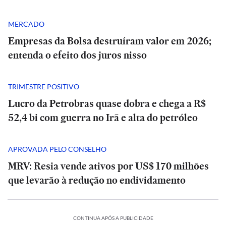
MERCADO
Empresas da Bolsa destruíram valor em 2026;
entenda o efeito dos juros nisso
TRIMESTRE POSITIVO
Lucro da Petrobras quase dobra e chega a R$
52,4 bi com guerra no Irã e alta do petróleo
APROVADA PELO CONSELHO
MRV: Resia vende ativos por US$ 170 milhões
que levarão à redução no endividamento
POLÍTICA
PODCASTS
PODCASTS
CONTINUA APÓS A PUBLICIDADE
Porto
Porto
Tarcísio