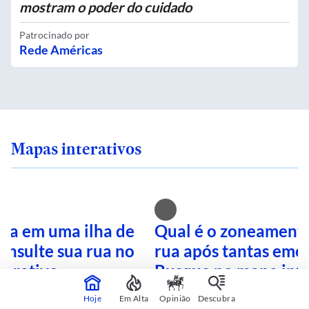
mostram o poder do cuidado
Patrocinado por
Rede Américas
Mapas interativos
ra em uma ilha de
Qual é o zoneamento
onsulte sua rua no
rua após tantas eme
terativo
Busque no mapa inte
Hoje
Em Alta
Opinião
Descubra