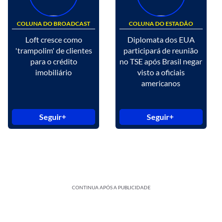
COLUNA DO BROADCAST
COLUNA DO ESTADÃO
Loft cresce como
Diplomata dos EUA
'trampolim' de clientes
participará de reunião
para o crédito
no TSE após Brasil negar
imobiliário
visto a oficiais
americanos
Seguir
Seguir
CONTINUA APÓS A PUBLICIDADE