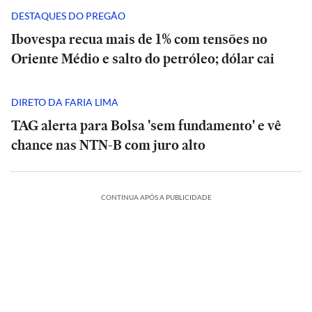
DESTAQUES DO PREGÃO
Ibovespa recua mais de 1% com tensões no
Oriente Médio e salto do petróleo; dólar cai
DIRETO DA FARIA LIMA
TAG alerta para Bolsa 'sem fundamento' e vê
chance nas NTN-B com juro alto
ESPORTES
CONTINUA APÓS A PUBLICIDADE
A
CIÊNCIA
O
Diniz
suspiro
se
ORTES
ECONOMIA
ESPORTES
ECONOMIA
final
ESPORTES
ESPORTES
diz
ria
Meta
do
Vitória
Meta
‘ansioso’
o:
ia
é
Veja
Universo:
goleia
Diniz
é
INTERNACIONAL
INTERNACIONAL
letico-
condenada
os
como
Athletico-
se
condenada
para
Casa
MRV:
a
memes
a
PR
Casa
diz
MRV:
a
contar
ESPORTES
ESPORTES
Branca
Resia
pagar
da
Física
em
Branca
‘ansioso’
Resia
pagar
ESPORTES
ESPORTES
com
ada
usa
México
vende
US$
eliminação
prevê
virada
usa
México
para
vende
US$
Memphis
referência
presta
Diniz
ativos
567
do
o
que
referência
presta
contar
Diniz
ativos
567