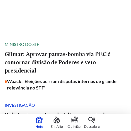
MINISTRO DO STF
Gilmar: Aprovar pautas-bomba via PEC é
contornar divisão de Poderes e veto
presidencial
Waack: 'Eleições acirram disputas internas de grande
relevância no STF'
INVESTIGAÇÃO
Polícia apura crime de ódio em morte de
doutorando da USP e advogado encontrado
Hoje
Em Alta
Opinião
Descubra