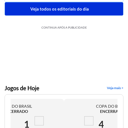
Veja todos os editoriais do dia
CONTINUA APÓS A PUBLICIDADE
Jogos de Hoje
Veja mais >
COPA DO BRASIL
COPA DO BRASI
ENCERRADO
ENCERRADO
2
1
4
0