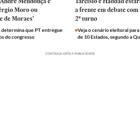
e André Mendonça é
Tarcísio e Haddad estar
Sérgio Moro ou
a frente em debate com 
e de Moraes'
2º turno
determina que PT entregue
Veja o cenário eleitoral par
s do congresso
de 10 Estados, segundo a Q
CONTINUA APÓS A PUBLICIDADE