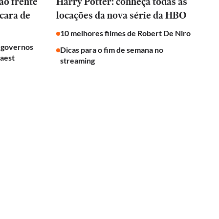
ão frente
Harry Potter: conheça todas as
cara de
locações da nova série da HBO
10 melhores filmes de Robert De Niro
a governos
Dicas para o fim de semana no
uaest
streaming