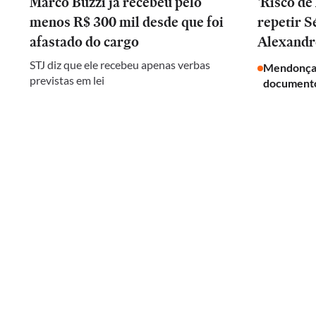
Marco Buzzi já recebeu pelo
'Risco d
menos R$ 300 mil desde que foi
repetir 
afastado do cargo
Alexandr
STJ diz que ele recebeu apenas verbas
Mendonça 
previstas em lei
documento