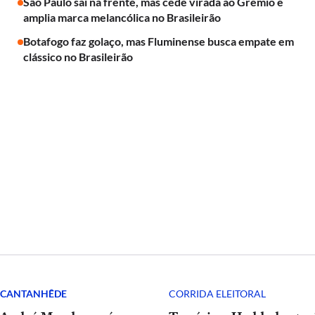
São Paulo sai na frente, mas cede virada ao Grêmio e
amplia marca melancólica no Brasileirão
Botafogo faz golaço, mas Fluminense busca empate em
clássico no Brasileirão
E CANTANHÊDE
CORRIDA ELEITORAL