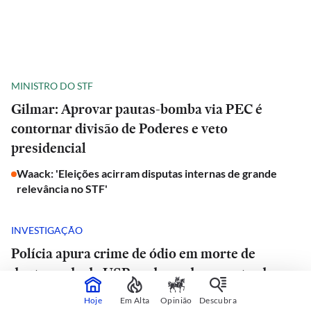
MINISTRO DO STF
Gilmar: Aprovar pautas-bomba via PEC é
contornar divisão de Poderes e veto
presidencial
Waack: 'Eleições acirram disputas internas de grande
relevância no STF'
INVESTIGAÇÃO
Polícia apura crime de ódio em morte de
doutorando da USP e advogado encontrado
morto em estrada de São Paulo
Hoje
Em Alta
Opinião
Descubra