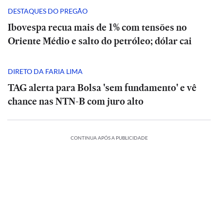
DESTAQUES DO PREGÃO
Ibovespa recua mais de 1% com tensões no
Oriente Médio e salto do petróleo; dólar cai
DIRETO DA FARIA LIMA
TAG alerta para Bolsa 'sem fundamento' e vê
chance nas NTN-B com juro alto
ESPORTES
CONTINUA APÓS A PUBLICIDADE
A
CIÊNCIA
O
Diniz
suspiro
se
ORTES
ECONOMIA
ESPORTES
ECONOMIA
final
ESPORTES
ESPORTES
diz
ria
Meta
do
Vitória
Meta
‘ansioso’
o:
ia
é
Veja
Universo:
goleia
Diniz
é
INTERNACIONAL
INTERNACIONAL
letico-
condenada
os
como
Athletico-
se
condenada
para
Casa
MRV:
a
memes
a
PR
Casa
diz
MRV:
a
contar
ESPORTES
ESPORTES
Branca
Resia
pagar
da
Física
em
Branca
‘ansioso’
Resia
pagar
ESPORTES
ESPORTES
com
ada
usa
México
vende
US$
eliminação
prevê
virada
usa
México
para
vende
US$
Memphis
referência
presta
Diniz
ativos
567
do
o
que
referência
presta
contar
Diniz
ativos
567