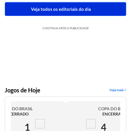
Veja todos os editoriais do dia
CONTINUA APÓS A PUBLICIDADE
Jogos de Hoje
Veja mais >
COPA DO BRASIL
COPA DO BRASI
ENCERRADO
ENCERRADO
2
1
4
0