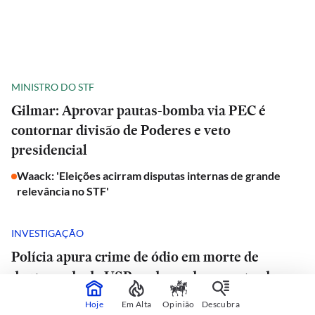
MINISTRO DO STF
Gilmar: Aprovar pautas-bomba via PEC é
contornar divisão de Poderes e veto
presidencial
Waack: 'Eleições acirram disputas internas de grande
relevância no STF'
INVESTIGAÇÃO
Polícia apura crime de ódio em morte de
doutorando da USP e advogado encontrado
morto em estrada de São Paulo
Hoje
Em Alta
Opinião
Descubra