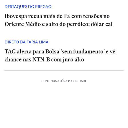
DESTAQUES DO PREGÃO
Ibovespa recua mais de 1% com tensões no
Oriente Médio e salto do petróleo; dólar cai
DIRETO DA FARIA LIMA
TAG alerta para Bolsa 'sem fundamento' e vê
chance nas NTN-B com juro alto
ESPORTES
CONTINUA APÓS A PUBLICIDADE
A
CIÊNCIA
O
Diniz
suspiro
se
ORTES
ECONOMIA
ESPORTES
ECONOMIA
final
ESPORTES
ESPORTES
diz
ria
Meta
do
Vitória
Meta
‘ansioso’
o:
ia
é
Veja
Universo:
goleia
Diniz
é
INTERNACIONAL
INTERNACIONAL
letico-
condenada
os
como
Athletico-
se
condenada
para
Casa
MRV:
a
memes
a
PR
Casa
diz
MRV:
a
contar
ESPORTES
ESPORTES
Branca
Resia
pagar
da
Física
em
Branca
‘ansioso’
Resia
pagar
ESPORTES
ESPORTES
com
ada
usa
México
vende
US$
eliminação
prevê
virada
usa
México
para
vende
US$
Memphis
referência
presta
Diniz
ativos
567
do
o
que
referência
presta
contar
Diniz
ativos
567