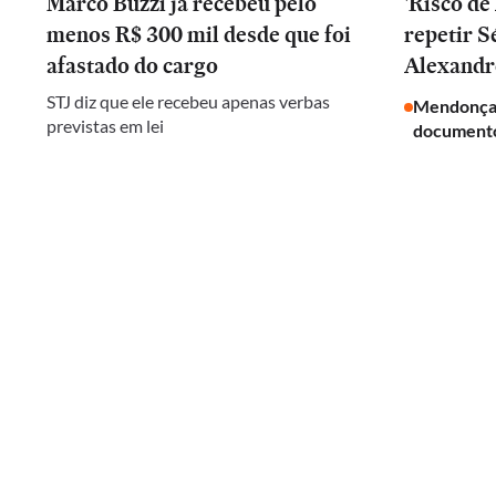
Marco Buzzi já recebeu pelo
'Risco d
menos R$ 300 mil desde que foi
repetir 
afastado do cargo
Alexandr
STJ diz que ele recebeu apenas verbas
Mendonça 
previstas em lei
documento