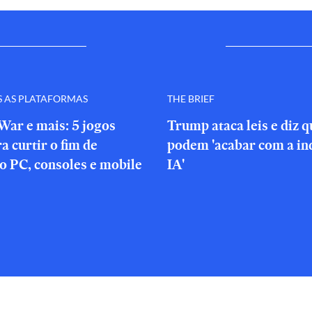
S AS PLATAFORMAS
THE BRIEF
War e mais: 5 jogos
Trump ataca leis e diz 
a curtir o fim de
podem 'acabar com a in
o PC, consoles e mobile
IA'