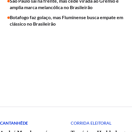
São Paulo sai na frente, mas cede virada ao Grêmio e
amplia marca melancólica no Brasileirão
Botafogo faz golaço, mas Fluminense busca empate em
clássico no Brasileirão
E CANTANHÊDE
CORRIDA ELEITORAL