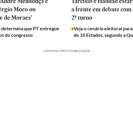
e André Mendonça é
Tarcísio e Haddad estar
Sérgio Moro ou
a frente em debate com 
e de Moraes'
2º turno
determina que PT entregue
Veja o cenário eleitoral par
s do congresso
de 10 Estados, segundo a Q
CONTINUA APÓS A PUBLICIDADE