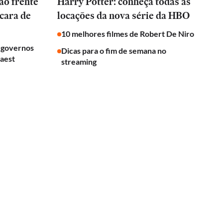
ão frente
Harry Potter: conheça todas as
cara de
locações da nova série da HBO
10 melhores filmes de Robert De Niro
a governos
Dicas para o fim de semana no
uaest
streaming