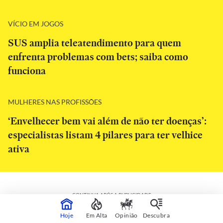
VÍCIO EM JOGOS
SUS amplia teleatendimento para quem
enfrenta problemas com bets; saiba como
funciona
MULHERES NAS PROFISSÕES
‘Envelhecer bem vai além de não ter doenças’:
especialistas listam 4 pilares para ter velhice
ativa
CONTINUA APÓS A PUBLICIDADE
Hoje
Em Alta
Opinião
Descubra