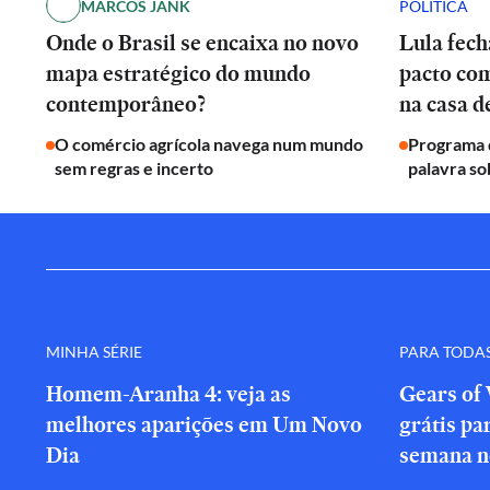
MARCOS JANK
POLÍTICA
Onde o Brasil se encaixa no novo
Lula fech
mapa estratégico do mundo
pacto co
contemporâneo?
na casa 
O comércio agrícola navega num mundo
Programa d
sem regras e incerto
palavra so
MINHA SÉRIE
PARA TODA
Homem-Aranha 4: veja as
Gears of 
melhores aparições em Um Novo
grátis par
Dia
semana n