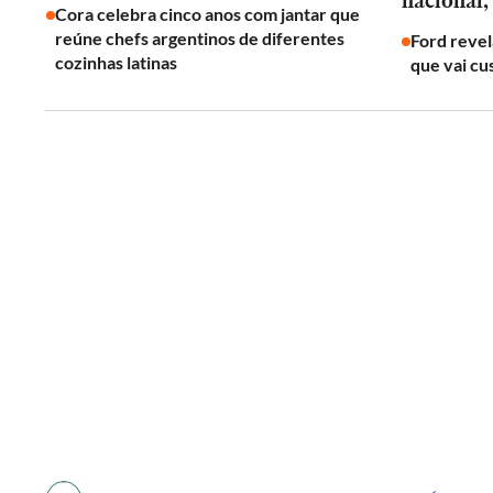
nacional,
Cora celebra cinco anos com jantar que
reúne chefs argentinos de diferentes
Ford revel
cozinhas latinas
que vai cu