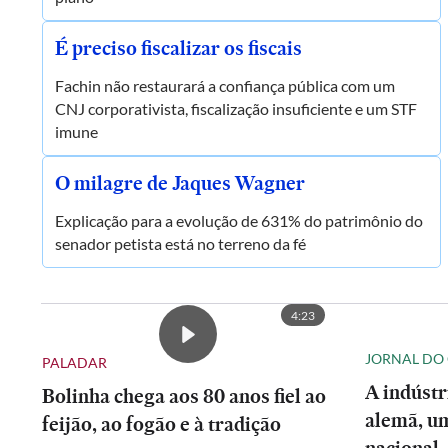
É preciso fiscalizar os fiscais
Fachin não restaurará a confiança pública com um
CNJ corporativista, fiscalização insuficiente e um STF
imune
O milagre de Jaques Wagner
Explicação para a evolução de 631% do patrimônio do
senador petista está no terreno da fé
4:23
JORNAL DO
PALADAR
A indústr
Bolinha chega aos 80 anos fiel ao
alemã, um
feijão, ao fogão e à tradição