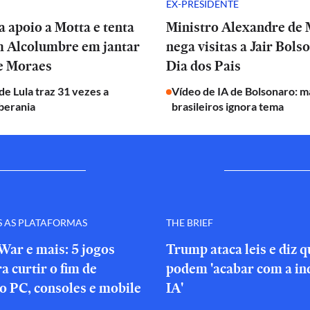
EX-PRESIDENTE
a apoio a Motta e tenta
Ministro Alexandre de
m Alcolumbre em jantar
nega visitas a Jair Bols
de Moraes
Dia dos Pais
e Lula traz 31 vezes a
Vídeo de IA de Bolsonaro: m
berania
brasileiros ignora tema
S AS PLATAFORMAS
THE BRIEF
War e mais: 5 jogos
Trump ataca leis e diz 
a curtir o fim de
podem 'acabar com a in
o PC, consoles e mobile
IA'