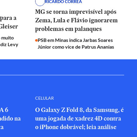
RICARDO CORRÊA
MG se torna imprevisível após
 para a
Zema, Lula e Flávio ignorarem
Gleiser
problemas em palanques
o muito
PSB em Minas indica Jarbas Soares
 diz Levy
Júnior como vice de Patrus Ananias
CELULAR
A 6
O Galaxy Z Fold 8, da Samsung, é
ndido na
uma jogada de xadrez 4D contra
ta
o iPhone dobrável; leia análise