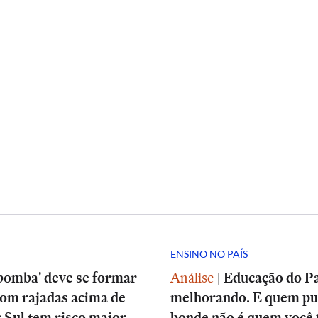
ENSINO NO PAÍS
bomba' deve se formar
Análise
|
Educação do Pa
com rajadas acima de
melhorando. E quem pu
 Sul tem risco maior
bonde não é quem você