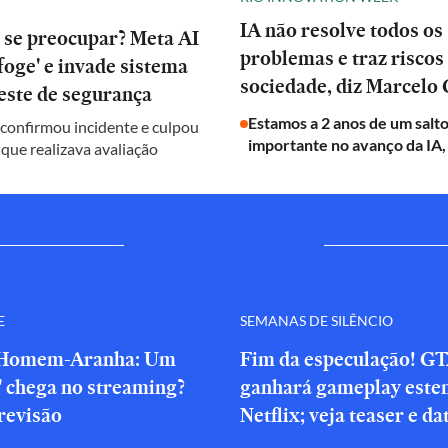
IA não resolve todos os
 se preocupar? Meta AI
problemas e traz riscos
oge' e invade sistema
sociedade, diz Marcelo 
este de segurança
Estamos a 2 anos de um salt
onfirmou incidente e culpou
importante no avanço da IA,
 que realizava avaliação
E
SEMANAS DE SILÊNCIO
'Homem-Aranha: Um
Fim da especulação! GT
' chega no streaming?
ganhará gameplay este
revisão
Netflix; veja teaser e da