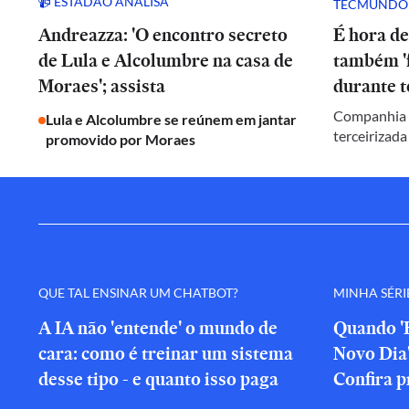
📹 ESTADÃO ANALISA
TECMUNDO
Andreazza: 'O encontro secreto
É hora de
de Lula e Alcolumbre na casa de
também 'f
Moraes'; assista
durante t
Companhia c
Lula e Alcolumbre se reúnem em jantar
terceirizada
promovido por Moraes
QUE TAL ENSINAR UM CHATBOT?
MINHA SÉRI
A IA não 'entende' o mundo de
Quando 
cara: como é treinar um sistema
Novo Dia
desse tipo - e quanto isso paga
Confira p