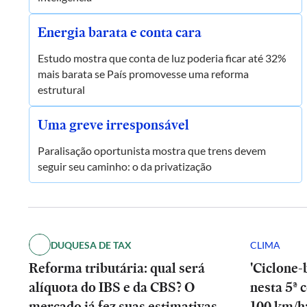
Energia barata e conta cara
Estudo mostra que conta de luz poderia ficar até 32%
mais barata se País promovesse uma reforma
estrutural
Uma greve irresponsável
Paralisação oportunista mostra que trens devem
seguir seu caminho: o da privatização
DUQUESA DE TAX
CLIMA
Reforma tributária: qual será
'Ciclone-
alíquota do IBS e da CBS? O
nesta 5ª 
mercado já fez suas estimativas
100 km/h;