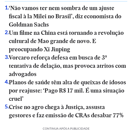
‘Não vamos ter nem sombra de um ajuste
1
.
fiscal à la Milei no Brasil’, diz economista do
Goldman Sachs
Um filme na China está tornando a revolução
2
.
cultural de Mao grande de novo. E
preocupando Xi Jinping
Vorcaro reforça defesa em busca de 3ª
3
.
tentativa de delação, mas provoca atritos com
advogados
Planos de saúde têm alta de queixas de idosos
4
.
por reajuste: ‘Pago R$ 17 mil. É uma situação
cruel’
Crise no agro chega à Justiça, assusta
5
.
gestores e faz emissão de CRAs desabar 77%
CONTINUA APÓS A PUBLICIDADE