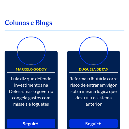
Colunas e Blogs
MARCELO GODOY
DUQUESA DE TAX
Lula diz que defende
Reforma tributária corre
investimentos na
risco de entrar em vigor
Defesa, mas o governo
sob a mesma lógica que
congela gastos com
destruiu o sistema
mísseis e foguetes
anterior
Seguir
Seguir