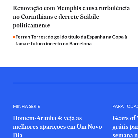
Renovação com Memphis causa turbulência
no Corinthians e derrete Stábile
politicamente
Ferran Torres: do gol do título da Espanha na Copa à
fama e futuro incerto no Barcelona
MINHA SÉRIE
PARA TODA
Homem-Aranha 4: veja as
Gears of 
melhores aparições em Um Novo
grátis par
Dia
semana n