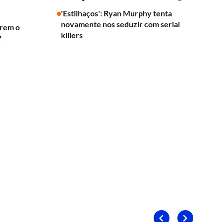
'Estilhaços': Ryan Murphy tenta
novamente nos seduzir com serial
erem o
killers
?