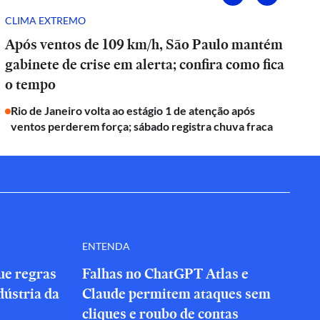
CLIMA EXTREMO
Após ventos de 109 km/h, São Paulo mantém
gabinete de crise em alerta; confira como fica
o tempo
Rio de Janeiro volta ao estágio 1 de atenção após
ventos perderem força; sábado registra chuva fraca
ENTENDA
que regras
Falhas no ChatGPT Atlas e
dústria da
Claude permitem ataques sem
cliques e roubo de contas