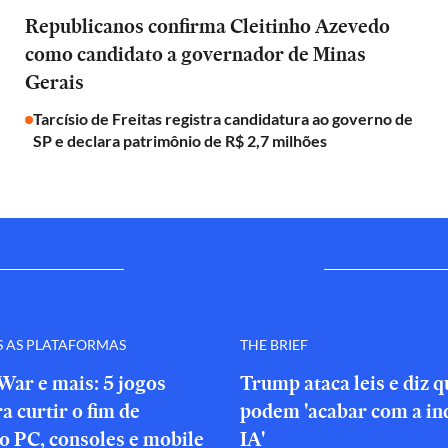
Republicanos confirma Cleitinho Azevedo
como candidato a governador de Minas
Gerais
Tarcísio de Freitas registra candidatura ao governo de
SP e declara patrimônio de R$ 2,7 milhões
S AS PLATAFORMAS
THE BRIEF
War e mais: 5 jogos
Trump ataca leis e diz 
a curtir o fim de
podem 'acabar com a in
o PC, consoles e mobile
IA'