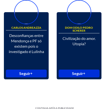
CARLOS ANDREAZZA
DOM ODILO PEDRO
SCHERER
Desconfianças entre
Civilização do amor.
Mendonça e PF só
Utopia?
existem pois o
investigado é Lulinha
Seguir
Seguir
CONTINUA APÓS A PUBLICIDADE