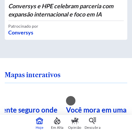
Conversys e HPE celebram parceria com
expansão internacional e foco em IA
Patrocinado por
Conversys
Mapas interativos
 sente seguro onde
Você mora em uma i
 SP? Veja quais são
calor? Consulte sua 
mais perigosas
mapa interativo
Hoje
Em Alta
Opinião
Descubra