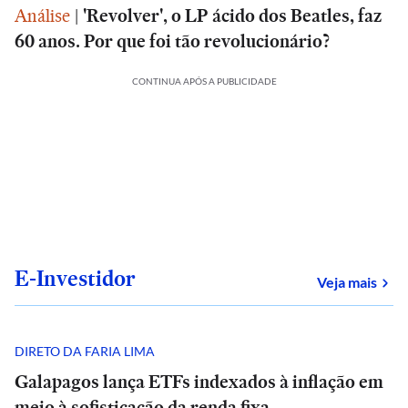
Análise
|
'Revolver', o LP ácido dos Beatles, faz
60 anos. Por que foi tão revolucionário?
CONTINUA APÓS A PUBLICIDADE
E-Investidor
sob
Veja mais
DIRETO DA FARIA LIMA
Galapagos lança ETFs indexados à inflação em
meio à sofisticação da renda fixa