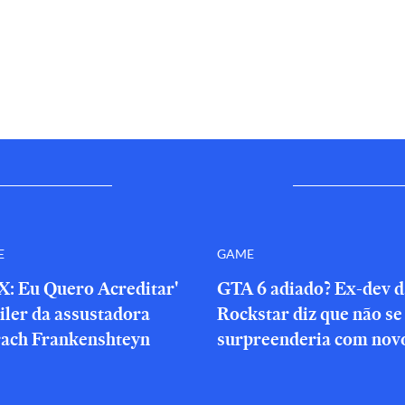
E
GAME
X: Eu Quero Acreditar'
GTA 6 adiado? Ex-dev d
iler da assustadora
Rockstar diz que não se
rach Frankenshteyn
surpreenderia com novo