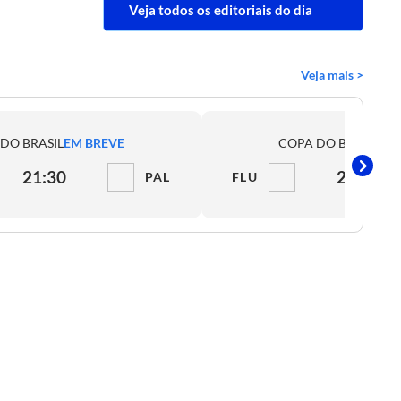
Veja todos os editoriais do dia
Veja mais >
DO BRASIL
EM BREVE
COPA DO BRASIL
EM
21:30
21:30
PAL
FLU