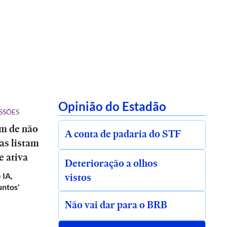
Opinião do Estadão
SSÕES
ém de não
A conta de padaria do STF
tas listam
e ativa
Deterioração a olhos
vistos
 IA,
untos'
Não vai dar para o BRB