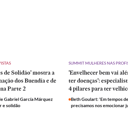
VISTAS
SUMMIT MULHERES NAS PROFI
 de Solidão' mostra a
'Envelhecer bem vai al
mação dos Buendía e de
ter doenças': especialis
na Parte 2
4 pilares para ter velhic
de Gabriel García Márquez
Beth Goulart: 'Em tempos de
 e solidão
precisamos nos emocionar j