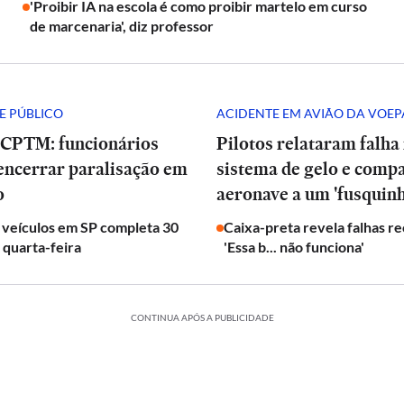
'Proibir IA na escola é como proibir martelo em curso
de marcenaria', diz professor
E PÚBLICO
ACIDENTE EM AVIÃO DA VOEP
 CPTM: funcionários
Pilotos relataram falha
encerrar paralisação em
sistema de gelo e com
o
aeronave a um 'fusquinh
 veículos em SP completa 30
Caixa-preta revela falhas r
 quarta-feira
'Essa b... não funciona'
CONTINUA APÓS A PUBLICIDADE