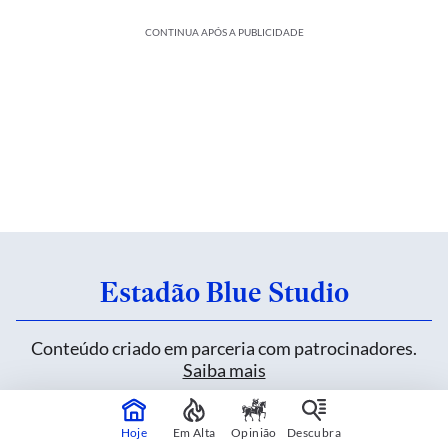
CONTINUA APÓS A PUBLICIDADE
Estadão Blue Studio
Conteúdo criado em parceria com patrocinadores.
Saiba mais
Hoje
Em Alta
Opinião
Descubra
Heineken inova sem alterar uma fórmula de