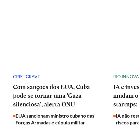
CRISE GRAVE
RIO INNOV
Com sanções dos EUA, Cuba
IA e inve
pode se tornar uma 'Gaza
mudam o 
silenciosa', alerta ONU
startups;
EUA sancionam ministro cubano das
IA não res
Forças Armadas e cúpula militar
riscos par