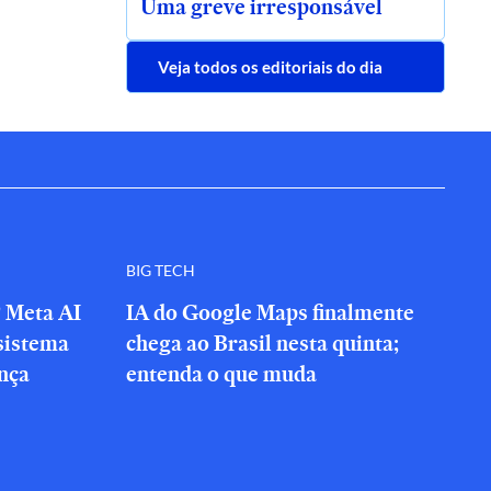
Uma greve irresponsável
Veja todos os editoriais do dia
BIG TECH
? Meta AI
IA do Google Maps finalmente
sistema
chega ao Brasil nesta quinta;
nça
entenda o que muda