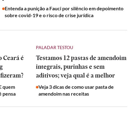
Entenda a punição a Fauci por silêncio em depoimento
sobre covid-19 e o risco de crise jurídica
PALADAR TESTOU
o Ceará é
Testamos 12 pastas de amendoim
ng
integrais, purinhas e sem
 fizeram?
aditivos; veja qual é a melhor
 E quem
Veja 3 dicas de como usar pasta de
ê pensa
amendoim nas receitas