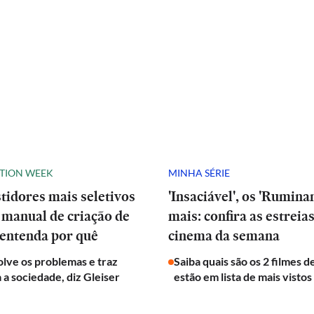
ATION WEEK
MINHA SÉRIE
stidores mais seletivos
'Insaciável', os 'Ruminan
manual de criação de
mais: confira as estreia
 entenda por quê
cinema da semana
olve os problemas e traz
Saiba quais são os 2 filmes 
a a sociedade, diz Gleiser
estão em lista de mais vistos