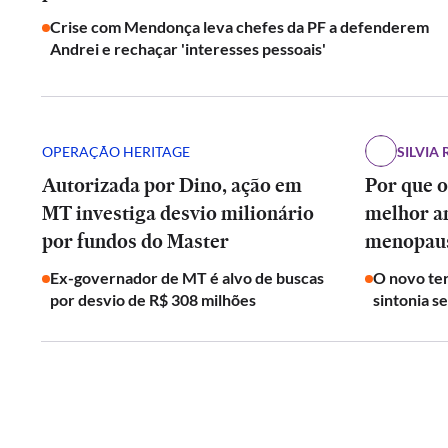
Crise com Mendonça leva chefes da PF a defenderem
Andrei e rechaçar 'interesses pessoais'
OPERAÇÃO HERITAGE
SILVIA 
Autorizada por Dino, ação em
Por que o
MT investiga desvio milionário
melhor a
por fundos do Master
menopau
Ex-governador de MT é alvo de buscas
O novo ter
por desvio de R$ 308 milhões
sintonia s