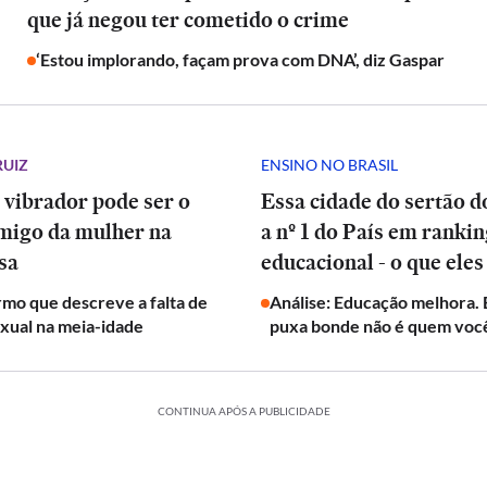
que já negou ter cometido o crime
‘Estou implorando, façam prova com DNA’, diz Gaspar
RUIZ
ENSINO NO BRASIL
 vibrador pode ser o
Essa cidade do sertão d
migo da mulher na
a nº 1 do País em ranki
sa
educacional - o que eles
mo que descreve a falta de
Análise: Educação melhora.
exual na meia-idade
puxa bonde não é quem voc
CONTINUA APÓS A PUBLICIDADE