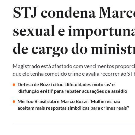
STJ condena Marco
sexual e importuna
de cargo do minist
Magistrado está afastado com vencimentos proporcion
que ele tenha cometido crime e avalia recorrer ao ST
Defesa de Buzzi citou 'dificuldades motoras' e
'disfunção erétil' para rebater acusações de assédio
Me Too Brasil sobre Marco Buzzi: 'Mulheres não
aceitam mais respostas simbólicas para crimes reais’'