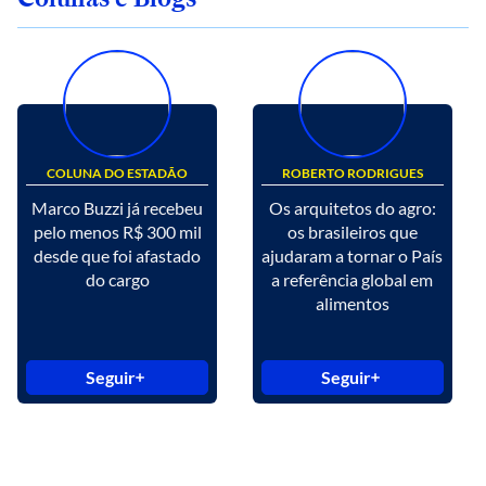
COLUNA DO ESTADÃO
ROBERTO RODRIGUES
Marco Buzzi já recebeu
Os arquitetos do agro:
pelo menos R$ 300 mil
os brasileiros que
desde que foi afastado
ajudaram a tornar o País
do cargo
a referência global em
alimentos
Seguir
Seguir