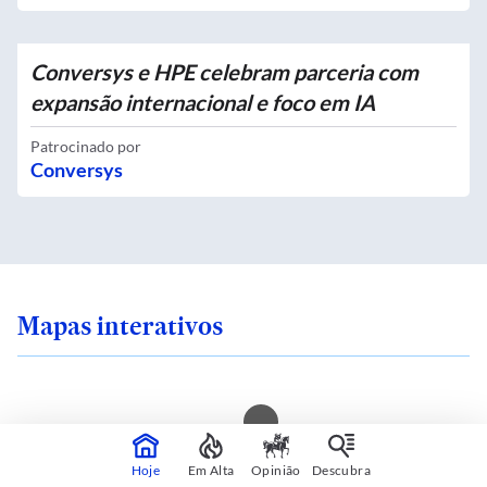
Conversys e HPE celebram parceria com
expansão internacional e foco em IA
Patrocinado por
Conversys
Mapas interativos
 sente seguro onde
Você mora em uma i
Hoje
Em Alta
Opinião
Descubra
 SP? Veja quais são
calor? Consulte sua 