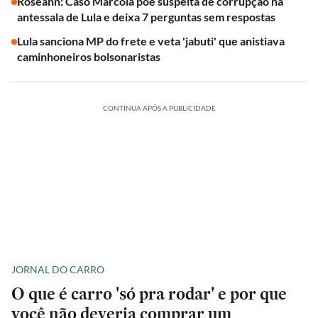
Roseann: Caso Marcola põe suspeita de corrupção na
antessala de Lula e deixa 7 perguntas sem respostas
Lula sanciona MP do frete e veta 'jabuti' que anistiava
caminhoneiros bolsonaristas
CONTINUA APÓS A PUBLICIDADE
JORNAL DO CARRO
O que é carro 'só pra rodar' e por que
você não deveria comprar um