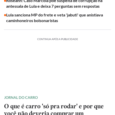
Roseann: Caso Marcola põe suspeita de corrupção na
antessala de Lula e deixa 7 perguntas sem respostas
Lula sanciona MP do frete e veta 'jabuti' que anistiava
caminhoneiros bolsonaristas
CONTINUA APÓS A PUBLICIDADE
JORNAL DO CARRO
O que é carro 'só pra rodar' e por que
você não deveria comprar um