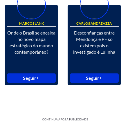
MARCOS JANK
CARLOS ANDREAZZA
Onde o Brasil se encaixa
Desconfianças entre
no novo mapa
Mendonça e PF só
estratégico do mundo
existem pois o
contemporâneo?
investigado é Lulinha
Seguir
Seguir
CONTINUA APÓS A PUBLICIDADE