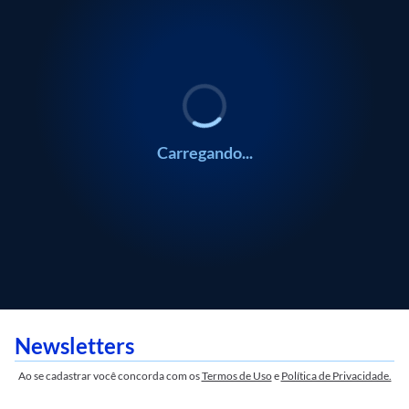
0:00
ECONOMIA
ECONOMIA
Marcos Jank
Marcos Jank
Carregando...
Newsletters
Ao se cadastrar você concorda com os
Termos de Uso
e
Política de Privacidade.