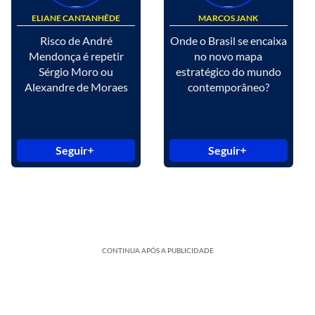
ELIANE CANTANHÊDE
MARCOS JANK
Risco de André
Onde o Brasil se encaixa
Mendonça é repetir
no novo mapa
Sérgio Moro ou
estratégico do mundo
Alexandre de Moraes
contemporâneo?
Seguir
Seguir
CONTINUA APÓS A PUBLICIDADE