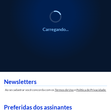
Eliane Cantanhêde
Eliane Cantanhêde
Carregando...
Newsletters
Ao se cadastrar você concorda com os
Termos de Uso
e
Política de Privacidade.
Preferidas dos assinantes