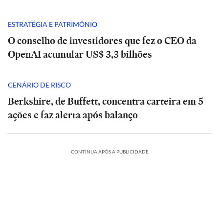
ESTRATÉGIA E PATRIMÔNIO
O conselho de investidores que fez o CEO da
OpenAI acumular US$ 3,3 bilhões
CENÁRIO DE RISCO
Berkshire, de Buffett, concentra carteira em 5
ações e faz alerta após balanço
CONTINUA APÓS A PUBLICIDADE
e
Análise
|
POLÍTICA
POLÍTICA
Tarcísio
Rombo
e
Rombo
INTERNACIONAL
INTERNACIONAL
INTERNACIONAL
ESTADÃO
ESTADÃO
do
Haddad
do
VERIFICA
VERIFICA
Mãe
BRB
fazem
Mãe
BRB
Europa
POLÍTICA
POLÍTICA
ESPORTES
POLÍTICA
POLÍTICA
ESPORTES
e
vira
Confira
debate
e
vira
Confira
Ocidental
E+
INTERNACIONAL
Michelle
bebê
munição
Debate
Cuca
a
duro
Michelle
bebê
munição
Debate
Cuca
a