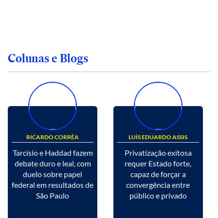
Colunas e Blogs
RICARDO CORRÊA
LUÍS EDUARDO ASSIS
Tarcísio e Haddad fazem
Privatização exitosa
debate duro e leal, com
requer Estado forte,
duelo sobre papel
capaz de forçar a
federal em resultados de
convergência entre
São Paulo
público e privado