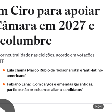
m Ciro para apoiar
 Câmara em 2027 e
lcolumbre
por neutralidade nas eleições, acordo em votações
STF
Lula chama Marco Rubio de 'bolsonarista' e 'anti-latino-
americano'
Fabiano Lana: ‘Com cargos e emendas garantidas,
partidos não precisam se aliar a candidatos’
9:24