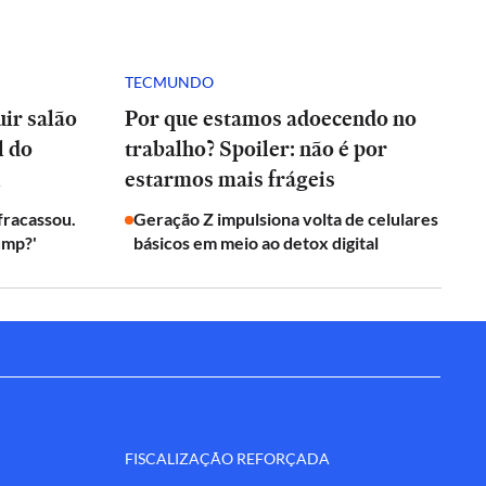
TECMUNDO
ir salão
Por que estamos adoecendo no
l do
trabalho? Spoiler: não é por
l
estarmos mais frágeis
 fracassou.
Geração Z impulsiona volta de celulares
ump?'
básicos em meio ao detox digital
FISCALIZAÇÃO REFORÇADA