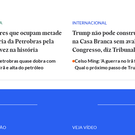
A
INTERNACIONAL
res que ocupam metade
Trump não pode constru
ria da Petrobras pela
na Casa Branca sem ava
vez na história
Congresso, diz Tribuna
Petrobras quase dobra com
Celso Ming: 'A guerra no Irã
Irã e alta do petróleo
Qual o próximo passo de Tr
ÇÃO
VEJA VÍDEO