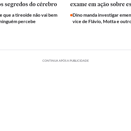
os segredos do cérebro
exame em ação sobre e
de que a tireoide não vai bem
Dino manda investigar emen
 ninguém percebe
vice de Flávio, Motta e outr
CONTINUA APÓS A PUBLICIDADE