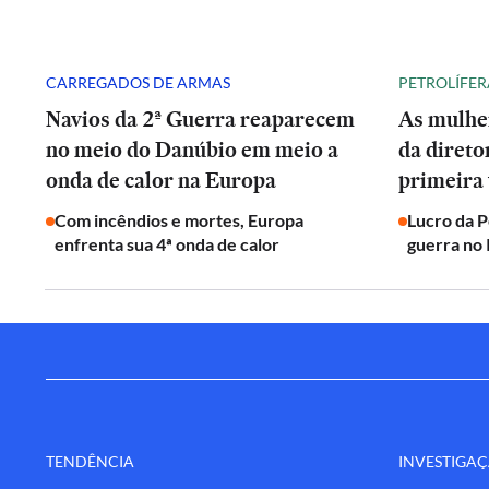
CARREGADOS DE ARMAS
PETROLÍFER
Navios da 2ª Guerra reaparecem
As mulhe
no meio do Danúbio em meio a
da direto
onda de calor na Europa
primeira 
Com incêndios e mortes, Europa
Lucro da 
enfrenta sua 4ª onda de calor
guerra no 
TENDÊNCIA
INVESTIGA