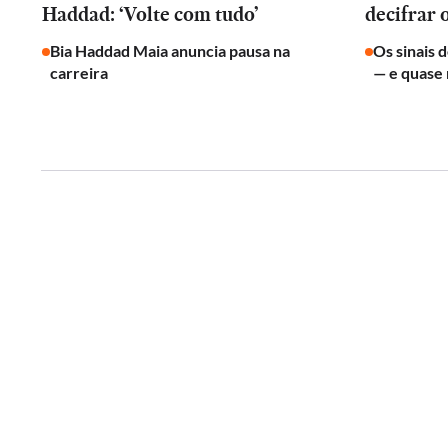
Haddad: ‘Volte com tudo’
decifrar 
Bia Haddad Maia anuncia pausa na
Os sinais 
carreira
— e quase