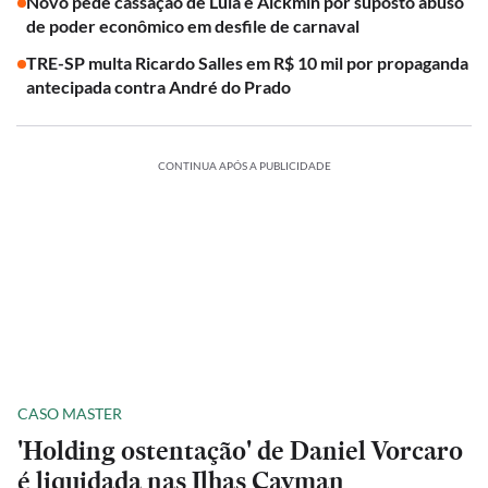
Novo pede cassação de Lula e Alckmin por suposto abuso
de poder econômico em desfile de carnaval
TRE-SP multa Ricardo Salles em R$ 10 mil por propaganda
antecipada contra André do Prado
CONTINUA APÓS A PUBLICIDADE
CASO MASTER
'Holding ostentação' de Daniel Vorcaro
é liquidada nas Ilhas Cayman