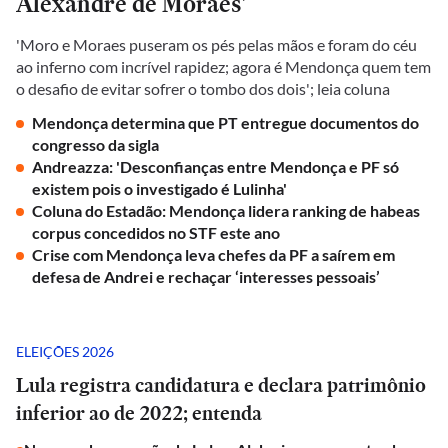
Alexandre de Moraes'
'Moro e Moraes puseram os pés pelas mãos e foram do céu
ao inferno com incrível rapidez; agora é Mendonça quem tem
o desafio de evitar sofrer o tombo dos dois'; leia coluna
Mendonça determina que PT entregue documentos do
congresso da sigla
Andreazza: 'Desconfianças entre Mendonça e PF só
existem pois o investigado é Lulinha'
Coluna do Estadão: Mendonça lidera ranking de habeas
corpus concedidos no STF este ano
Crise com Mendonça leva chefes da PF a saírem em
defesa de Andrei e rechaçar ‘interesses pessoais’
ELEIÇÕES 2026
Lula registra candidatura e declara patrimônio
inferior ao de 2022; entenda