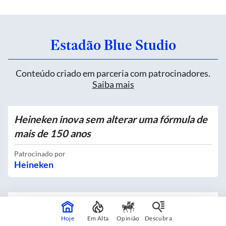
Estadão Blue Studio
Conteúdo criado em parceria com patrocinadores.
Saiba mais
Heineken inova sem alterar uma fórmula de
mais de 150 anos
Patrocinado por
Heineken
Quatro novos Bosques Urbanos recebem
mais de 4 mil mudas no Centro
Hoje
Em Alta
Opinião
Descubra