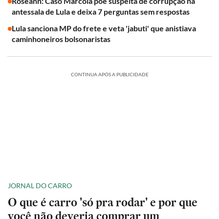
Roseann: Caso Marcola põe suspeita de corrupção na
antessala de Lula e deixa 7 perguntas sem respostas
Lula sanciona MP do frete e veta 'jabuti' que anistiava
caminhoneiros bolsonaristas
CONTINUA APÓS A PUBLICIDADE
JORNAL DO CARRO
O que é carro 'só pra rodar' e por que
você não deveria comprar um