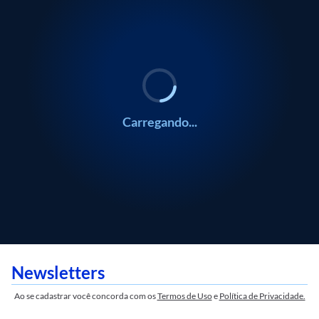
POLÍTICA
POLÍTICA
Silvio Cascione
Silvio Cascione
Carregando...
Newsletters
Ao se cadastrar você concorda com os
Termos de Uso
e
Política de Privacidade.