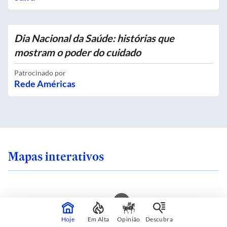
Dia Nacional da Saúde: histórias que
mostram o poder do cuidado
Patrocinado por
Rede Américas
Mapas interativos
ra em uma ilha de
Qual é o zoneamento
Hoje
Em Alta
Opinião
Descubra